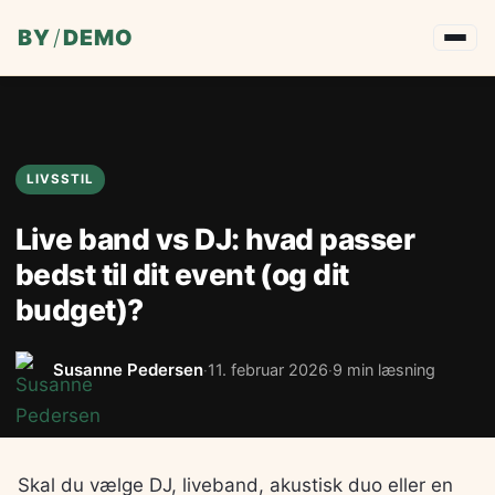
BY
/
DEMO
LIVSSTIL
Live band vs DJ: hvad passer
bedst til dit event (og dit
budget)?
Susanne Pedersen
11. februar 2026
9 min læsning
·
·
Skal du vælge DJ, liveband, akustisk duo eller en