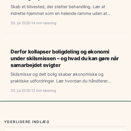
Skab et blivested, der støtter behandling. Lær at
indrette hjemmet som en helende ramme uden at
forstyrre din…
30. jul 2026
·
14 min læsning
LIVSSTIL
Derfor kollapser boligdeling og økonomi
under skilsmissen – og hvad du kan gøre når
samarbejdet svigter
Skilsmisse og delt bolig skaber økonomiske og
praktiske udfordringer. Lær hvordan du håndterer
boligdelingen, når samarbejdet bliver svært.
30. jul 2026
·
12 min læsning
YDERLIGERE INDLÆG