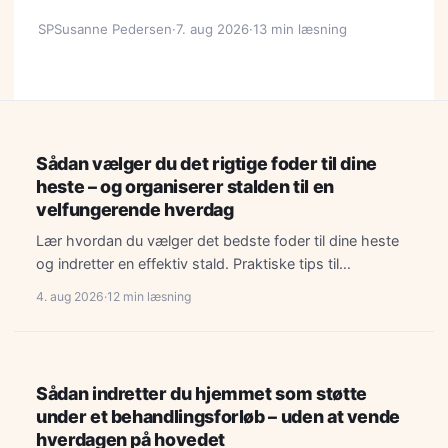
SP
Susanne Pedersen
·
7. aug 2026
·
13 min læsning
LIVSSTIL
Sådan vælger du det rigtige foder til dine
heste – og organiserer stalden til en
velfungerende hverdag
Lær hvordan du vælger det bedste foder til dine heste
og indretter en effektiv stald. Praktiske tips til…
4. aug 2026
·
12 min læsning
INDRETNING
Sådan indretter du hjemmet som støtte
under et behandlingsforløb – uden at vende
hverdagen på hovedet