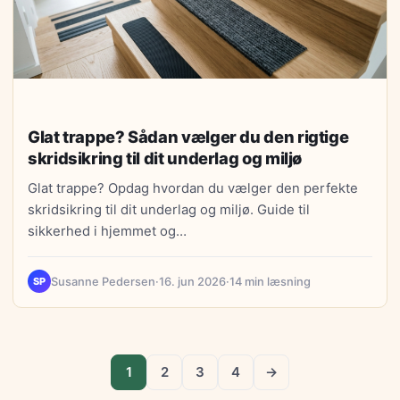
Glat trappe? Sådan vælger du den rigtige
skridsikring til dit underlag og miljø
Glat trappe? Opdag hvordan du vælger den perfekte
skridsikring til dit underlag og miljø. Guide til
sikkerhed i hjemmet og…
Susanne Pedersen
·
16. jun 2026
·
14 min læsning
SP
1
2
3
4
→