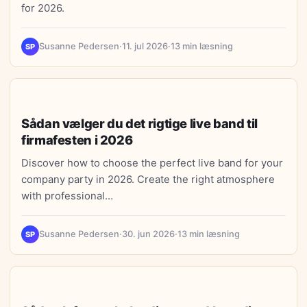
for 2026.
Susanne Pedersen
·
11. jul 2026
·
13 min læsning
SP
LIVSSTIL
Sådan vælger du det rigtige live band til
firmafesten i 2026
Discover how to choose the perfect live band for your
company party in 2026. Create the right atmosphere
with professional…
Susanne Pedersen
·
30. jun 2026
·
13 min læsning
SP
MØBLER & DESIGN